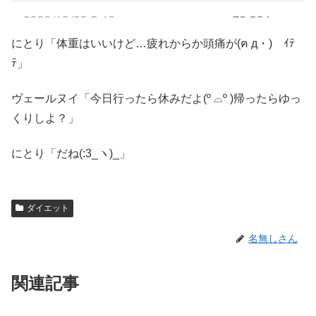
にとり「体重はいいけど…疲れからか頭痛が(ฅ д・)ゞｲﾃ
ﾃ」
ヴェールヌイ「今日行ったら休みだよ(º ⌓º )帰ったらゆっ
くりしよ？」
にとり「だね(:3_ヽ)_」
ダイエット
名無しさん
関連記事