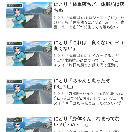
にとり「体重落ちど、体脂肪は落
ダイエット
ちぬ」
にとり「体重は75キロジャスト(ﾟДﾟ)…だ
けど」椛「体脂肪が23だね(・ω・｀)」古
鷹「ま、まあ( ˆ꒳ˆ; )焦っても落ちない
よ」ヴェールヌイ「まだ初めて1ヶ月弱だ
もん(ﾟДﾟ)3ヶ月立って落ちなきゃアレだ
けど( ´•ω•` )｣にとり...
にとり「これは…良くない(º ⌓º )
ダイエット
良くない」
にとり「体重は73に近くなってるけど…
(º ⌓º )体脂肪が24になってる…」ヴェー
ルヌイ「昨日も腕とか筋肉痛で運動して
なかったもんね(ﾟДﾟ)朝は走ったけど」に
とり「今日は全身筋肉痛だから、全部運
動休み(¦:3」古鷹「前回運動したのが金
にとり「ちゃんと走ったぞ
ダイエット
曜...
(:3_ヽ)_」
にとり「2回測ったからこれで間違いない
(ﾟДﾟ)明日で74㌔切りたいな…」ヴェール
ヌイ「今日はちゃんと走ったのかい？(º
⌓º )」にとり「もちのロンだぜ(｀・ω・´)
ｷﾘｯ」にとり「寝過ごしたには違いないけ
ど…今日はちゃんと走ったよ(ﾟД...
にとり「身体くん…なまってな
ダイエット
い？(´・ω・｀)」
にとり「あれ？おかしいね(´・ε・`)落ちて