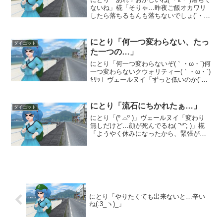
ないね」椛「そりゃ…昨夜ご飯オカワリ
したら落ちるもんも落ちないでしょ(´・
ω・｀)｣ヴェールヌイ「ランニングとボク
シングとリングフィットでしょ( ˆ꒳ˆ; )結
構頑張ったのに」にとり「なーに( ˙...
にとり「何一つ変わらない、たっ
ダイエット
た一つの…」
にとり「何一つ変わらないぞ(｀・ω・´)何
一つ変わらないクウォリティー(｀・ω・´)
ｷﾘｯ」ヴェールヌイ「ずっと低いのか(´・
ω・｀)」にとり「まな板屋上な( ´-ω-)σ」
古鷹「体脂肪から代謝、筋肉量も変わら
ないね( ˆ꒳ˆ; )」椛「退...
にとり「流石にちかれたぁ…」
ダイエット
にとり「(º ⌓º )」ヴェールヌイ「変わり
無しだけど…顔が死んでるね( ˆ꒳ˆ; )」椛
「ようやく休みになったから、緊張が解
けたんじゃないかな？( ˆ꒳ˆ; )」古鷹「昨
日も帰ったら倒れてたもんね(ﾟДﾟ)」にと
り「まあ、トラブったら職場...
にとり「やりたくても出来ないと…辛い
ね(:3_ヽ)_」