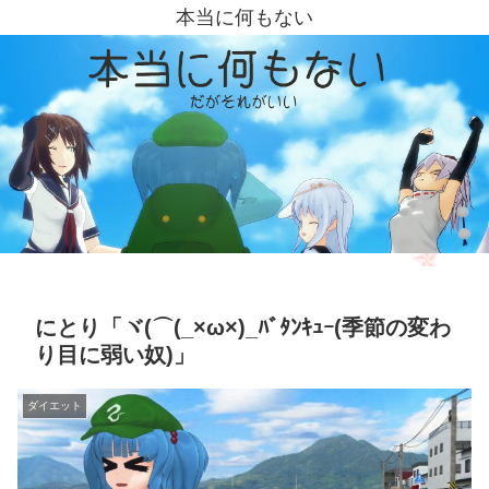
本当に何もない
にとり「ヾ(⌒(_×ω×)_ﾊﾞﾀﾝｷｭｰ(季節の変わ
り目に弱い奴)」
ダイエット