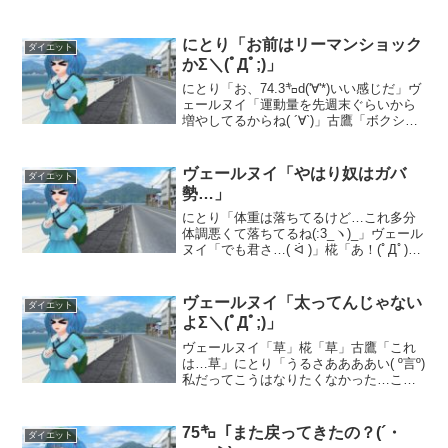
く前とほぼほぼ同じになっちゃった( ˆ꒳ˆ;
)」ヴェールヌイ「いい事だ...
にとり「お前はリーマンショック
ダイエット
かΣ＼(ﾟДﾟ;)」
にとり「お、74.3㌔d('∀'*)いい感じだ」ヴ
ェールヌイ「運動量を先週末ぐらいから
増やしてるからね( ´∀`)」古鷹「ボクシン
グフィットを約30分やってから筋トレし
てるもんね٩(ˊᗜˋ*)و」にとり「前までは朝
起きた時の準備体操がてらや...
ヴェールヌイ「やはり奴はガバ
ダイエット
勢…」
にとり「体重は落ちてるけど…これ多分
体調悪くて落ちてるね(:3_ヽ)_」ヴェール
ヌイ「でも君さ…( ᐛ )」椛「あ！(ﾟДﾟ)」
古鷹「昨日はゆっくりするんじゃ…( ˆ꒳ˆ;
)」にとり「もう頭痛しないし大丈夫だと
思ってました(｀・ω・´)ｷ...
ヴェールヌイ「太ってんじゃない
ダイエット
よΣ＼(ﾟДﾟ;)」
ヴェールヌイ「草」椛「草」古鷹「これ
は…草」にとり「うるさああああい( º言º)
私だってこうはなりたくなかった…こん
な…風に…( ；꒳； )」見た目はそんな
に？(ﾟДﾟ)にとり「ただ、周りからはそん
なに(体重が)あると見えないとか言われる
75㌔「また戻ってきたの？(´・
ダイエット
ね...