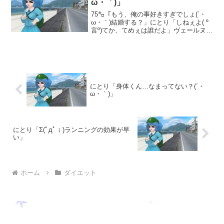
ω・｀)」
75㌔「もう、俺の事好きすぎでしょ(´・
ω・｀)結婚する？」にとり「しねぇよ( º
言º)てか、てめぇは誰だよ」ヴェールヌイ
「75㌔さんだよ(ﾟДﾟ)」椛「いや、だれだ
よΣ＼(ﾟДﾟ;)」古鷹「あんなにお世話にな
ってるのに( ；꒳； )」75...
にとり「身体くん…なまってない？(´・
ω・｀)」
にとり「Σ(ﾟдﾟ；)ランニングの効果が早
い」
ホーム
ダイエット