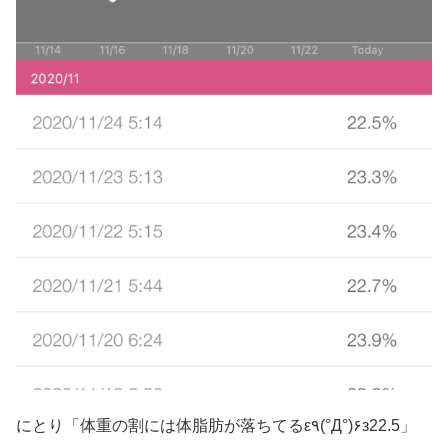
にとり「体重の割には体脂肪が落ちてるε٩(°Д°)۶з22.5」