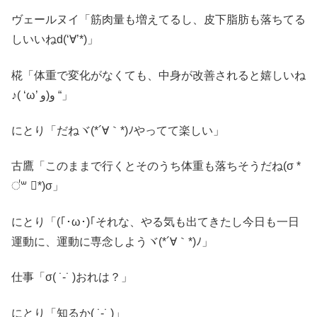
ヴェールヌイ「筋肉量も増えてるし、皮下脂肪も落ちてる
しいいねd(‘∀’*)」
椛「体重で変化がなくても、中身が改善されると嬉しいね‎
♪( ‘ω’ و(و “」
にとり「だねヾ(*´∀｀*)ﾉやってて楽しい」
古鷹「このままで行くとそのうち体重も落ちそうだね(σ *
॑꒳ ॑*)σ」
にとり「(｢･ω･)｢それな、やる気も出てきたし今日も一日
運動に、運動に専念しようヾ(*´∀｀*)ﾉ」
仕事「σ( ˙-˙ )おれは？」
にとり「知るか( ˙-˙ )」