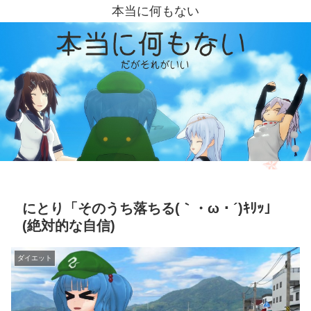
本当に何もない
にとり「そのうち落ちる(｀・ω・´)ｷﾘｯ」
(絶対的な自信)
ダイエット