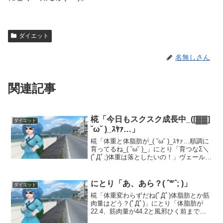
ダイエット
名無しさん
関連記事
椛「今日もスクスク成長中_([▓▓]
ダイエット
˘ω˘ )_ｽﾔｧ…」
椛「体重と体脂肪が_( ˘ω˘ )_ｽﾔｧ…順調に
育ってるね_( ˘ω˘ )_」にとり「育つなΣ＼
(ﾟДﾟ;)体重は落としたいの！」ヴェールヌ
イ「体脂肪は23%になってるけど…増え
てんねぇ(∩ﾟдﾟ)」にとり「うるさいよ( '-'
)」古鷹...
にとり「あ、あら？( ˆ꒳ˆ; )」
ダイエット
椛「体重変わらずだね(ﾟДﾟ)体脂肪とか筋
肉量はどう？(ﾟДﾟ)」にとり「体脂肪が
22.4、筋肉量が44.2と風邪ひく前まで上
昇してるよ(ﾟДﾟ)てか、どの数字も風邪ひ