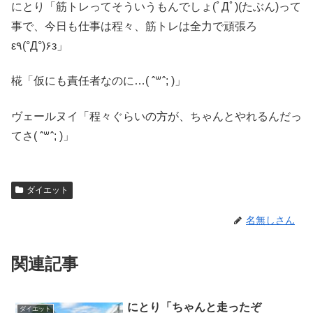
にとり「筋トレってそういうもんでしょ(ﾟДﾟ)(たぶん)って
事で、今日も仕事は程々、筋トレは全力で頑張ろ
ε٩(°Д°)۶з」
椛「仮にも責任者なのに…( ˆ꒳ˆ; )」
ヴェールヌイ「程々ぐらいの方が、ちゃんとやれるんだっ
てさ( ˆ꒳ˆ; )」
ダイエット
名無しさん
関連記事
にとり「ちゃんと走ったぞ
ダイエット