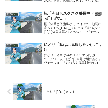
ただ…筋肉と代謝が…物凄い落ちてる」
古鷹「皮下脂肪レベルも酷いね(´・ω・
｀)」ヴェールヌイ「逆に考えて筋肉が菌
と戦ってくれたんだよ(,,꒪꒫꒪,,)だから、...
椛「今日もスクスク成長中_([▓▓]
ダイエット
˘ω˘ )_ｽﾔｧ…」
椛「体重と体脂肪が_( ˘ω˘ )_ｽﾔｧ…順調に
育ってるね_( ˘ω˘ )_」にとり「育つなΣ＼
(ﾟДﾟ;)体重は落としたいの！」ヴェールヌ
イ「体脂肪は23%になってるけど…増え
てんねぇ(∩ﾟдﾟ)」にとり「うるさいよ( '-'
)」古鷹...
にとり「私は…克服したい( ；꒳；
ダイエット
)」
にとり「体重は74キロ台へやったぜ(｀・
ω・´)ｷﾘｯ…以上だ(ﾟДﾟ)本題は別にある」
ヴェールヌイ「いつもより真剣だね？(;´д
｀)」古鷹「どうしたの？(ﾟДﾟ)」にとり
「実はあるものを克服したいんだよ(´・
ω・｀)」椛「梅干しは今頑張っ...
にとり「(*-`ω´-)９ よし」