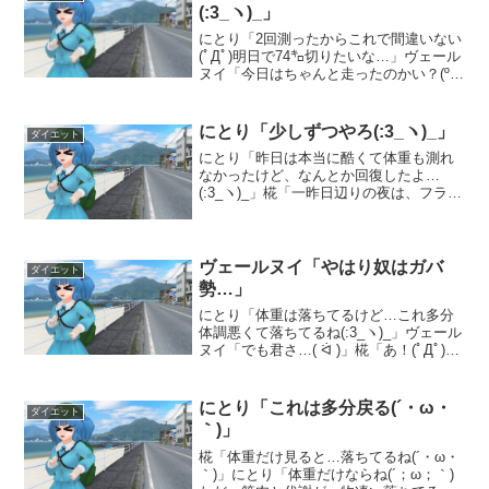
(:3_ヽ)_」
にとり「2回測ったからこれで間違いない
(ﾟДﾟ)明日で74㌔切りたいな…」ヴェール
ヌイ「今日はちゃんと走ったのかい？(º
⌓º )」にとり「もちのロンだぜ(｀・ω・´)
ｷﾘｯ」にとり「寝過ごしたには違いないけ
ど…今日はちゃんと走ったよ(ﾟД...
にとり「少しずつやろ(:3_ヽ)_」
ダイエット
にとり「昨日は本当に酷くて体重も測れ
なかったけど、なんとか回復したよ…
(:3_ヽ)_」椛「一昨日辺りの夜は、フラフ
ラしすぎて歩くのも無理だったもんね
(´Д`)」ヴェールヌイ「流石に回復したと
はいえ…運動はどうしよう(º ⌓º )」にと
り「流...
ヴェールヌイ「やはり奴はガバ
ダイエット
勢…」
にとり「体重は落ちてるけど…これ多分
体調悪くて落ちてるね(:3_ヽ)_」ヴェール
ヌイ「でも君さ…( ᐛ )」椛「あ！(ﾟДﾟ)」
古鷹「昨日はゆっくりするんじゃ…( ˆ꒳ˆ;
)」にとり「もう頭痛しないし大丈夫だと
思ってました(｀・ω・´)ｷ...
にとり「これは多分戻る(´・ω・
ダイエット
｀)」
椛「体重だけ見ると…落ちてるね(´・ω・
｀)」にとり「体重だけならね(´；ω；｀)