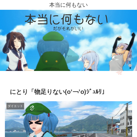
本当に何もない
にとり「物足りない(о’￢’о)ｼﾞｭﾙﾘ」
ダイエット