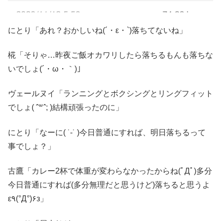
にとり「あれ？おかしいね(´・ε・`)落ちてないね」
椛「そりゃ…昨夜ご飯オカワリしたら落ちるもんも落ちな
いでしょ(´・ω・｀)｣
ヴェールヌイ「ランニングとボクシングとリングフィット
でしょ( ˆ꒳ˆ; )結構頑張ったのに」
にとり「なーに( ˙-˙ )今日普通にすれば、明日落ちるって
事でしょ？」
古鷹「カレー2杯で体重が変わらなかったからね(ﾟДﾟ)多分
今日普通にすれば(多分無理だと思うけど)落ちると思うよ
ε٩(°Д°)۶з」