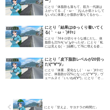
ー」
にとり「体脂肪も落ちて、筋力・代謝は
上がってる…(´・ω・｀)なんか筋トレして
ないのに体重とか脂肪が落ちてるから、
達成感がない」椛「安心しなよ(ﾟДﾟ)体調
が回復したら嫌でも戻る」古鷹「そうだ
よヽ('ㅅ' ;ヽ三 ﾉ; 'ㅅ')ﾉむしろちゃ...
にとり「結果はゆっくり着いてく
ダイエット
る(｀・ω・´)ｷﾘｯ」
にとり「74キロ切りそうな感じだし、体
脂肪も21%٩( 'ω' )وやったぜ」にとり「私
には見える( ˙-˙ )油断して76に増える姿が
みえる、みえる」にとり「ふざけんな( º
言º)」古鷹「にとりんの下着の色がみえ
る、みえる(/ω＼*)スケ...
にとり「皮下脂肪レベルが20切っ
ダイエット
た\(*°∀°*)/」
にとり「体重…変化なし(｀・ω・´)ｷﾘｯだ
けど、体脂肪が22%になった\(*°∀°*)/」ヴ
ェールヌイ「いいねd('∀'*)」にとり「それ
以外にもなんと…」にとり「皮下脂肪レ
ベルが20切りました\(*°∀°*)/」古鷹「…え
っと( ˆ꒳ˆ...
にとり「甘えよ、サヨナラの時間だ」