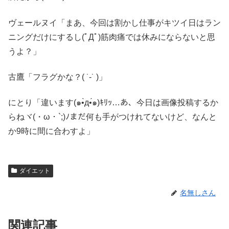
ヴェールヌイ「まあ、今回は割かし仕事がキツイ日はラン
ニングだけにするし(ﾟДﾟ)筋肉痛では休みにならないと思
うよ？」
古鷹「フラグかな？( ˙-˙ )」
にとり「違います(๑•̀д•́๑)ｷﾘｯ…あ、今日は画像投稿するか
らねヾ(・ω・`;)ﾉまだ何も手がつけれてないけど、なんと
か9時に間に合わすよ」
ダイエット
名無しさん
関連記事