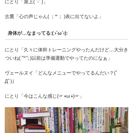
にとり「屋上( ˙-˙ )」
古鷹「心の声じゃん( ；꒳； )表に出てないよ」
身体が…なまってる:( ›´ω`‹):
にとり「久々に体幹トレーニングやったんだけど…大分き
ついね( ˆ꒳ˆ; )以前は準備運動でやってたのになぁ」
ヴェールヌイ「どんなメニューでやってるんだい？(ﾟ
Дﾟ)」
にとり「今はこんな感じ(☞◑ω◑)☞」