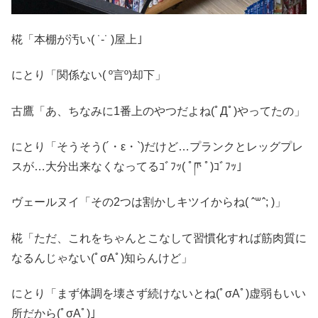
椛「本棚が汚い( ˙-˙ )屋上｣
にとり「関係ない( º言º)却下」
古鷹「あ、ちなみに1番上のやつだよね(ﾟДﾟ)やってたの」
にとり「そうそう(´・ε・`)だけど…プランクとレッグプレ
スが…大分出来なくなってるｺﾞﾌｯ( ﾟཫ ﾟ)ｺﾞﾌｯ」
ヴェールヌイ「その2つは割かしキツイからね( ˆ꒳ˆ; )」
椛「ただ、これをちゃんとこなして習慣化すれば筋肉質に
なるんじゃない(‪ﾟσAﾟ)‬知らんけど」
にとり「まず体調を壊さず続けないとね(‪ﾟσAﾟ)‬虚弱もいい
所だから(‪ﾟσAﾟ)‬」