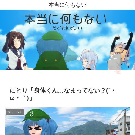
本当に何もない
にとり「身体くん…なまってない？(´・
ω・｀)」
ダイエット