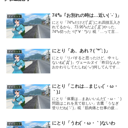
74㌔「お別れの時は…近い( ˙-˙ )」
ダイエット
にとり「74㌔だけど(ﾟДﾟ)これ四捨五入さ
れてるから、73.95㌔だよ(ﾟДﾟ)やった、
74㌔切ったヾ(*´∀｀*)ﾉ」椛「…って言わ
れても( ˆ꒳ˆ; )この画面からじゃ分からな
いよ」ヴェールヌイ「え？分からないん
ですか？ﾌﾟｯｸｽｸｽ...
にとり「あ、あれ？( ˆ꒳ˆ; )」
ダイエット
にとり「リバすると思ったけど、中々し
ないね(ﾟДﾟ)」ヴェールヌイ「昨日なんか
おかわりしてたしね( ◜ᴗ◝)何してんですか
ねぇ…」にとり「お腹減ってたし仕方な
いね( ˙-˙ )」椛「自分を甘やかす天才(*ﾟ
▽ﾟﾉﾉﾞ」にとり「やかましいわΣ...
にとり「これは…まじぃ(´・ω・
ダイエット
｀)｣
にとり「体重は…まあいいんだ(´・ω・｀)
問題はこれを見て欲しい」古鷹「うなぎ
登りだね( '-' )」椛「筋肉痛と仕事の疲れ
でリングフィット出来てないもんね(´・
ω・｀)」にとり「うん( ；꒳； )ひじょー
にまずい」ヴェールヌイ「まあ、不味...
にとり「うわ(´・ω・｀)ないわ
ダイエット